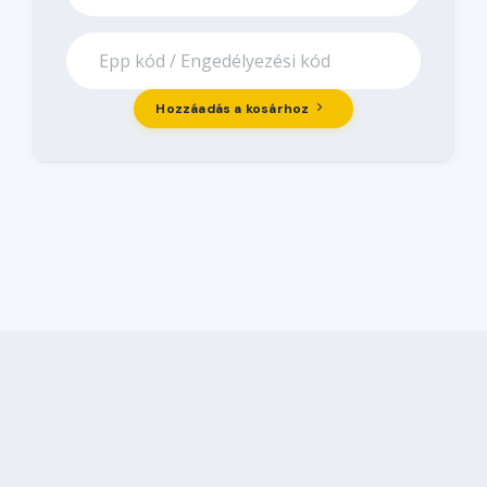
Hozzáadás a kosárhoz