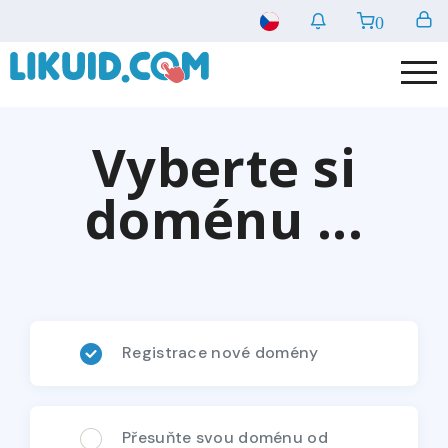
0
Vyberte si
doménu ...
Registrace nové domény
Přesuňte svou doménu od