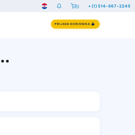
0
+ (1) 514-667-2245
PRIJAVA KORISNIKA
..