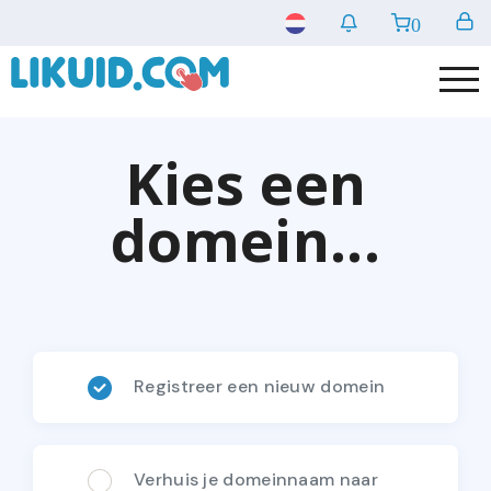
0
Kies een
domein...
Registreer een nieuw domein
Verhuis je domeinnaam naar