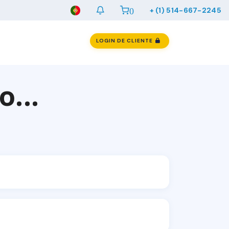
0
+ (1) 514-667-2245
LOGIN DE CLIENTE
...