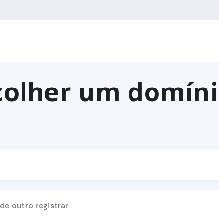
colher um domínio
de outro registrar