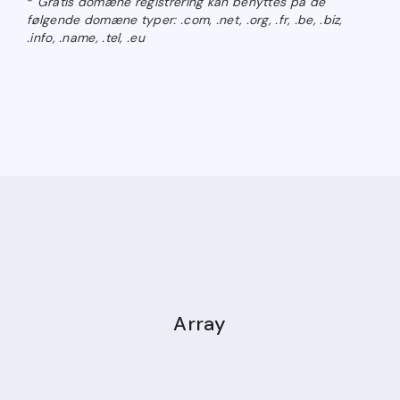
*
Gratis domæne registrering kan benyttes på de
følgende domæne typer: .com, .net, .org, .fr, .be, .biz,
.info, .name, .tel, .eu
Array