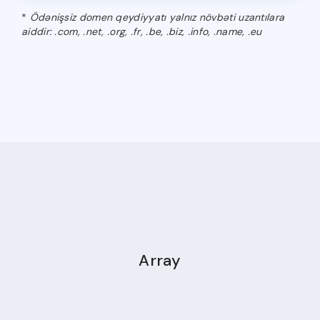
*
Ödənişsiz domen qeydiyyatı yalnız növbəti uzantılara
aiddir: .com, .net, .org, .fr, .be, .biz, .info, .name, .eu
Array