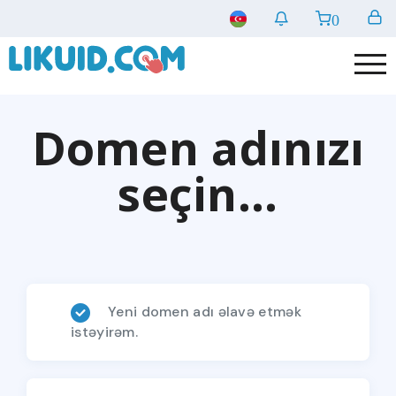
0
Domen adınızı
seçin...
Yeni domen adı əlavə etmək
istəyirəm.