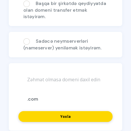
Başqa bir şirkətdə qeydiyyatda
olan domeni transfer etmək
istəyirəm.
Sadəcə neymserverləri
(nameserver) yeniləmək istəyirəm.
Yoxla