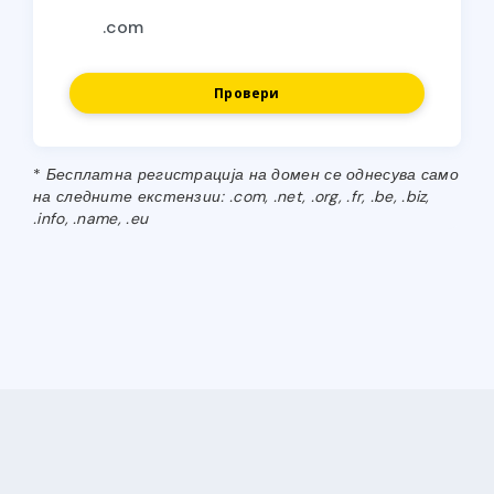
Провери
*
Бесплатна регистрација на домен се однесува само
на следните екстензии: .com, .net, .org, .fr, .be, .biz,
.info, .name, .eu