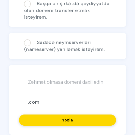
Başqa bir şirkətdə qeydiyyatda
olan domeni transfer etmək
istəyirəm.
Sadəcə neymserverləri
(nameserver) yeniləmək istəyirəm.
Yoxla