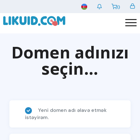
0
Domen adınızı
seçin...
Yeni domen adı əlavə etmək
istəyirəm.