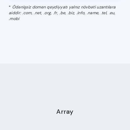
*
Ödənişsiz domen qeydiyyatı yalnız növbəti uzantılara
aiddir: .com, .net, .org, .fr, .be, .biz, .info, .name, .tel, .eu,
.mobi
Array