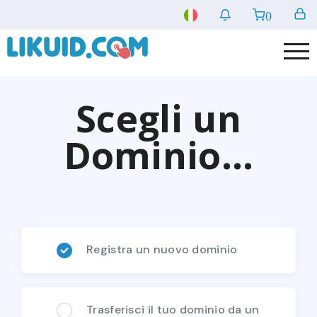
0
Scegli un
Dominio...
Registra un nuovo dominio
Trasferisci il tuo dominio da un