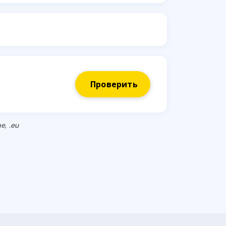
Проверить
e, .eu