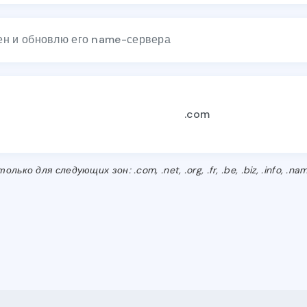
мен и обновлю его name-сервера
для следующих зон: .com, .net, .org, .fr, .be, .biz, .info, .nam