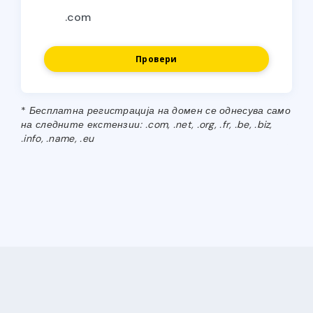
Провери
*
Бесплатна регистрација на домен се однесува само
на следните екстензии: .com, .net, .org, .fr, .be, .biz,
.info, .name, .eu