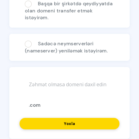
Başqa bir şirkətdə qeydiyyatda
olan domeni transfer etmək
istəyirəm.
Sadəcə neymserverləri
(nameserver) yeniləmək istəyirəm.
Yoxla