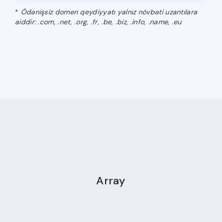
*
Ödənişsiz domen qeydiyyatı yalnız növbəti uzantılara
aiddir: .com, .net, .org, .fr, .be, .biz, .info, .name, .eu
Array