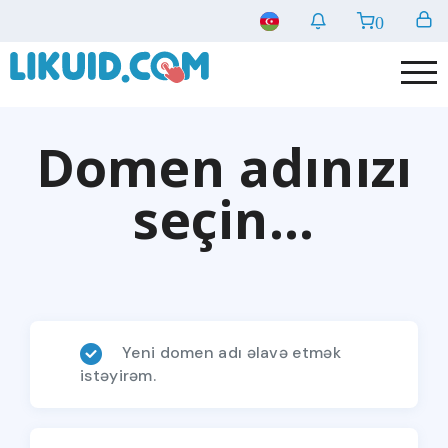
0
Domen adınızı
seçin...
Yeni domen adı əlavə etmək
istəyirəm.